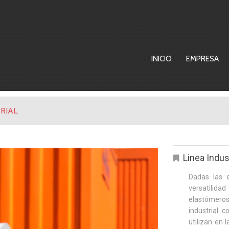
INICIO
EMPRESA
RIAL
Linea Indust
Dadas las e
versatilidad
elastómeros
industrial 
utilizan en 