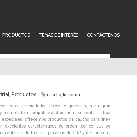
PRODUCTOS
TEMAS DE INTERÉS
CONTÁCTENOS
rial
,
Productos
caucho
,
Industrial
xcelentes propiedades físicas y químicas, a su gran
 y a su relativa competitividad económica frente a otros
 especiales, ofrecemos productos de caucho para línea
con excelentes características de orden técnico, que se
la instalación de tuberías plásticas de GRP y de concreto,