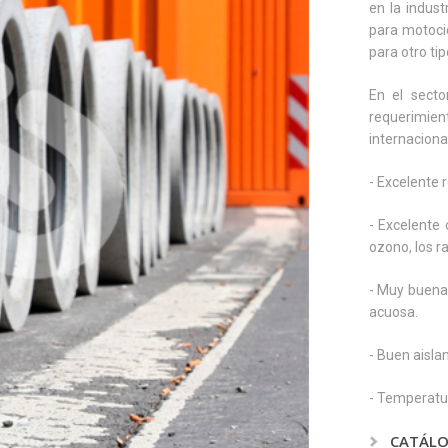
en la indust
para motocic
para otro tip
En el secto
requerimie
internaciona
- Excelente 
- Excelente 
ozono, los r
- Muy buena 
acuosa.
- Buen aislan
- Temperatu
CATÁL