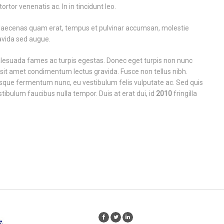
ortor venenatis ac. In in tincidunt leo.
 Maecenas quam erat, tempus et pulvinar accumsan, molestie
ravida sed augue.
alesuada fames ac turpis egestas. Donec eget turpis non nunc
e sit amet condimentum lectus gravida. Fusce non tellus nibh.
sque fermentum nunc, eu vestibulum felis vulputate ac. Sed quis
stibulum faucibus nulla tempor. Duis at erat dui, id
2010
fringilla