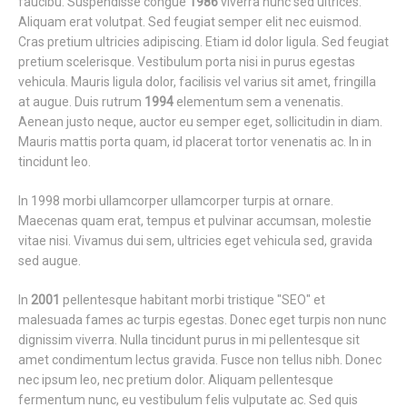
faucibu. Suspendisse congue
1986
viverra nunc sed ultrices.
Aliquam erat volutpat. Sed feugiat semper elit nec euismod.
Cras pretium ultricies adipiscing. Etiam id dolor ligula. Sed feugiat
pretium scelerisque. Vestibulum porta nisi in purus egestas
vehicula. Mauris ligula dolor, facilisis vel varius sit amet, fringilla
at augue. Duis rutrum
1994
elementum sem a venenatis.
Aenean justo neque, auctor eu semper eget, sollicitudin in diam.
Mauris mattis porta quam, id placerat tortor venenatis ac. In in
tincidunt leo.
In 1998 morbi ullamcorper ullamcorper turpis at ornare.
Maecenas quam erat, tempus et pulvinar accumsan, molestie
vitae nisi. Vivamus dui sem, ultricies eget vehicula sed, gravida
sed augue.
In
2001
pellentesque habitant morbi tristique "SEO" et
malesuada fames ac turpis egestas. Donec eget turpis non nunc
dignissim viverra. Nulla tincidunt purus in mi pellentesque sit
amet condimentum lectus gravida. Fusce non tellus nibh. Donec
nec ipsum leo, nec pretium dolor. Aliquam pellentesque
fermentum nunc, eu vestibulum felis vulputate ac. Sed quis