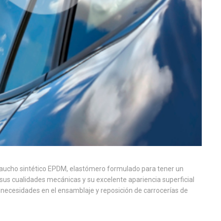
caucho sintético EPDM, elastómero formulado para tener un
us cualidades mecánicas y su excelente apariencia superficial
s necesidades en el ensamblaje y reposición de carrocerías de